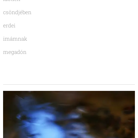
csöndjében
erdei
imámnak
megadón