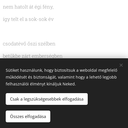
nem hatolt át égi fény,
így telt el a sok-sok év
csodatévő őszi szélben
betűkbe zárt emberségben
vártál rám az út mentén
Sütiket használunk, hogy biztosítsuk a weboldal megfelelő
működését és biztonságát, valamint hogy a lehető legjobb
felhasználói élményt kínáljuk Neked.
arcod láttam messzeségben
Csak a legszükségesebbek elfogadása
ismertelek réges-régen
Összes elfogadása
szárnyat, Tőled kaptam én