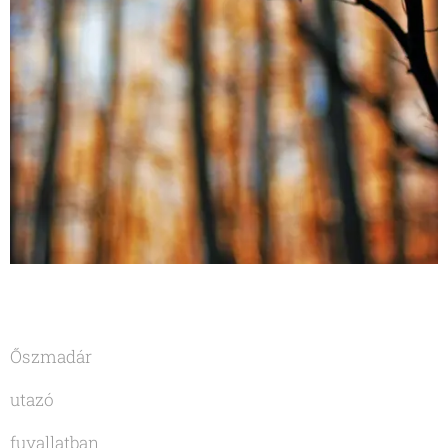
Őszmadár
utazó
fuvallatban