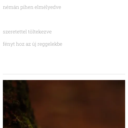
némán pihen elmélyedve
szeretettel töltekezve
fényt hoz az új reggelekbe