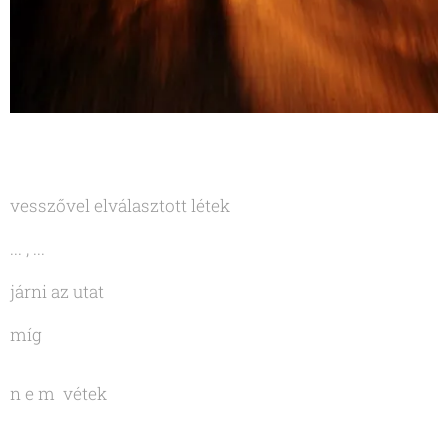
vesszővel elválasztott létek
... , ...
járni az utat
míg
n e m vétek