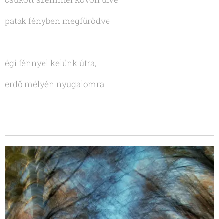
patak fényben megfürödve
égi fénnyel kelünk útra,
erdő mélyén nyugalomra