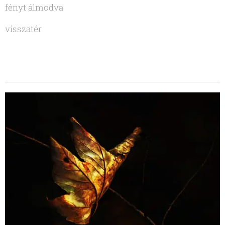
fényt álmodva
visszatér