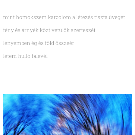
mint homokszem karcolom a létezés tiszta üvegét
fény és árnyék közt vetülök szerteszét
lényemben ég és föld összeér
létem hulló falevél