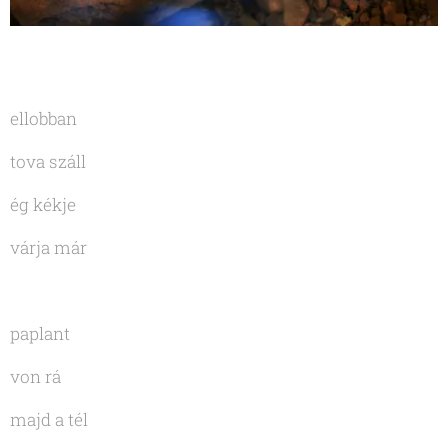
ellobban
tova száll
ég kékje
várja már
paplant
von rá
majd a tél