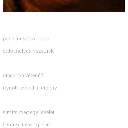
puha fények ölelnek
erdő mélyén vezetnek
utadat ha vétenéd
nyitott szíved a remény
simíts meg egy levelet
benne a fát megleled