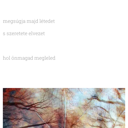
megsúgja majd létedet
s szeretete elvezet
hol önmagad megleled