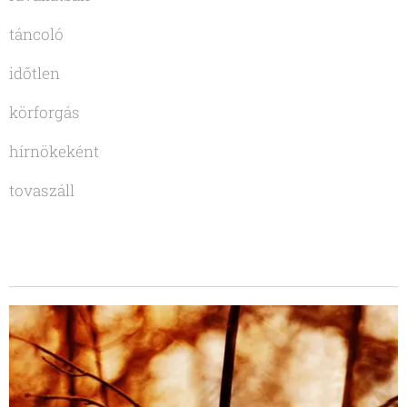
táncoló
időtlen
körforgás
hírnökeként
tovaszáll