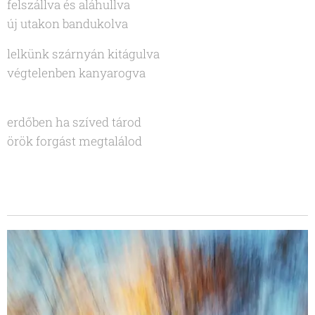
felszállva és aláhullva
új utakon bandukolva
lelkünk szárnyán kitágulva
végtelenben kanyarogva
erdőben ha szíved tárod
örök forgást megtalálod