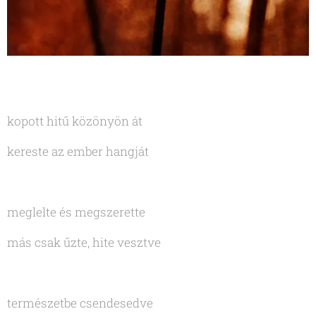
kopott hitű közönyön át
kereste az ember hangját
meglelte és megszerette
más csak űzte, hite vesztve
természetbe csendesedve