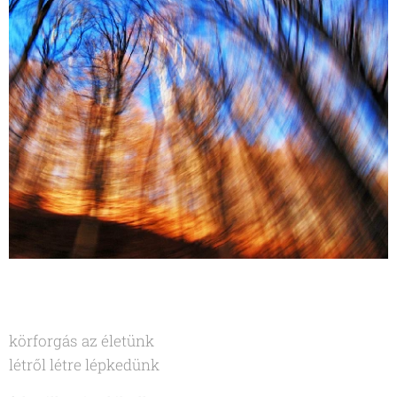
körforgás az életünk
létről létre lépkedünk