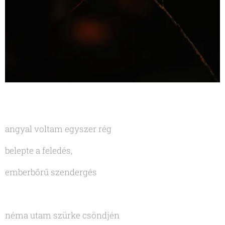
angyal voltam egyszer rég
belepte a feledés,
emberbőrű szendergés
néma utam szürke csöndjén