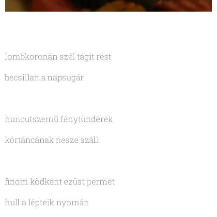
lombkoronán szél tágít rést
becsillan a napsugár
huncutszemű fénytündérek
körtáncának nesze száll
finom ködként ezüst permet
hull a lépteik nyomán