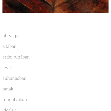
ott vagy
a fában
erdei ruhában
levél
suhanásban
patak
mosolyában
időtlen