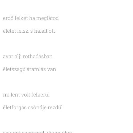
erdő lelkét ha meglátod
életet lelsz, s halált ott
avar alji rothadásban
életszagú áramlás van
mi lent volt felkerül
életforgás csöndje rezdül
csukott szemmel kövön ülve