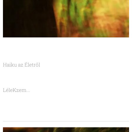
Haiku az Életről
LéleKzem...